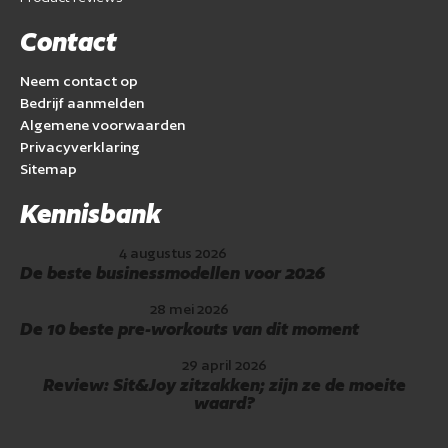
Contact
Neem contact op
Bedrijf aanmelden
Algemene voorwaarden
Privacyverklaring
Sitemap
Kennisbank
4 augustus 2026
De beste businessmodellen voor 2026
28 mei 2026
De 10 beste pre-workouts van dit moment
29 april 2026
Review: Sit&Joy zitzakken; zijn ze de moeite
waard?