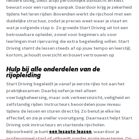
heldere uitleg, biedt altijd persoonlijke aandacht en kiest
bewust voor een rustige aanpak. Daardoor krijg je zekerheid
tijdens het leren rijden. Bovendien werkt de rijschool met een
duidelijke structuur, zodat je precies weet waar je staat en
wat je volgende stap is. Zo groeide Start Driving uit tot een
betrouwbare opleider, zowel voor beginners als voor
leerlingen met rijervaring die extra begeleiding willen. Start
Driving stemt de lessen steeds af op jouw tempo en leerstijl;
kortom, je houdt overzicht en bouwt vertrouwen op.
Hulp bij alle onderdelen van de
rijopleiding
Start Driving begeleidt je vanaf je eerste rijles tot aan het
praktijkexamen. Daarbij oefen je niet alleen
voertuigbeheersing, maar ook verkeersinzicht, veiligheid en
zelfstandig rijden. Instructeurs beoordelen jouw niveau
tijdens de lessen en sturen direct bij. Zo benut je elke les
effectief, en zie je sneller vooruitgang. Daarnaast helpt Start
Driving ook instructeurs en startende rijscholen.
Bijvoorbeeld: je kunt
een lesauto leasen
, waardoor je
professioneel start of uitbreidt zonder grote investering. Op