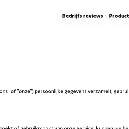
Bedrijfs reviews
Product
 "ons" of "onze") persoonlijke gegevens verzamelt, gebr
zoekt of gebruikmaakt van onze Service, kunnen we bepa