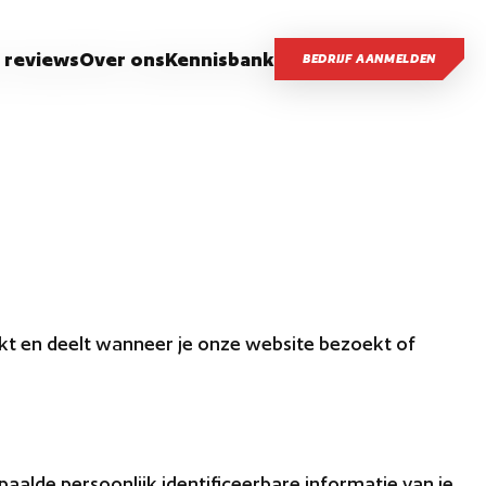
 reviews
Over ons
Kennisbank
BEDRIJF AANMELDEN
uikt en deelt wanneer je onze website bezoekt of
alde persoonlijk identificeerbare informatie van je