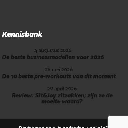
Kennisbank
4 augustus 2026
De beste businessmodellen voor 2026
28 mei 2026
De 10 beste pre-workouts van dit moment
29 april 2026
Review: Sit&Joy zitzakken; zijn ze de
moeite waard?
Reviewpagina.nl is onderdeel van InfoReview