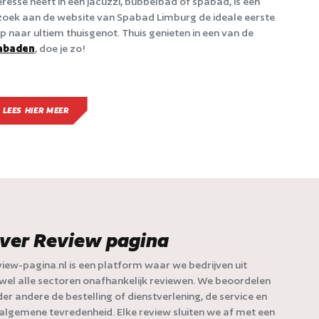
eresse heeft in een jacuzzi, bubbelbad of spabad, is een
oek aan de website van Spabad Limburg de ideale eerste
p naar ultiem thuisgenot. Thuis genieten in een van de
abaden
, doe je zo!
LEES HIER MEER
ver Review pagina
iew-pagina.nl is een platform waar we bedrijven uit
jwel alle sectoren onafhankelijk reviewen. We beoordelen
er andere de bestelling of dienstverlening, de service en
algemene tevredenheid. Elke review sluiten we af met een