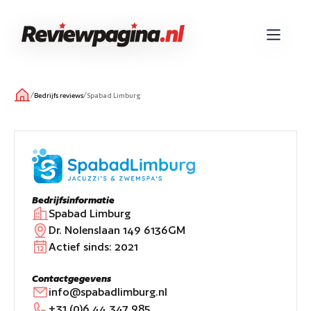
/
/
Bedrijfs reviews
Spabad Limburg
Bedrijfsinformatie
Spabad Limburg
Dr. Nolenslaan 149 6136GM
Actief sinds:
2021
Contactgegevens
info@spabadlimburg.nl
+31 (0)6 44 347 985