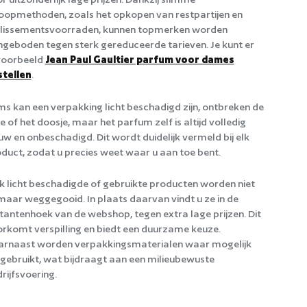
oopmethoden, zoals het opkopen van restpartijen en
llissementsvoorraden, kunnen topmerken worden
geboden tegen sterk gereduceerde tarieven. Je kunt er
voorbeeld
Jean Paul Gaultier parfum voor dames
stellen
.
s kan een verpakking licht beschadigd zijn, ontbreken de
ie of het doosje, maar het parfum zelf is altijd volledig
uw en onbeschadigd. Dit wordt duidelijk vermeld bij elk
duct, zodat u precies weet waar u aan toe bent.
 licht beschadigde of gebruikte producten worden niet
aar weggegooid. In plaats daarvan vindt u ze in de
tantenhoek van de webshop, tegen extra lage prijzen. Dit
rkomt verspilling en biedt een duurzame keuze.
rnaast worden verpakkingsmaterialen waar mogelijk
gebruikt, wat bijdraagt aan een milieubewuste
rijfsvoering.