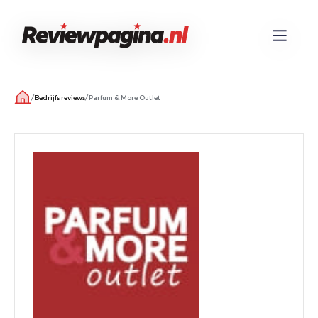
/
/
Bedrijfs reviews
Parfum & More Outlet