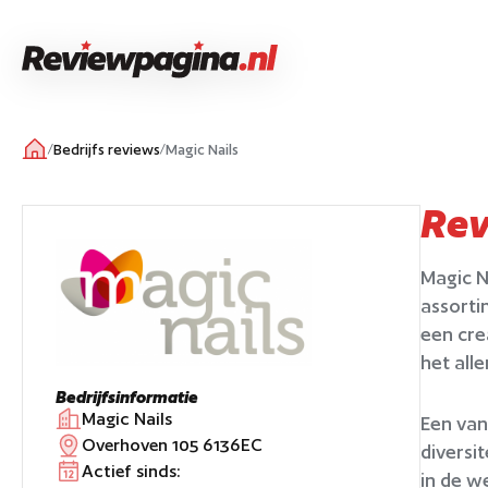
/
Bedrijfs reviews
/
Magic Nails
Re
Magic N
assorti
een cre
het all
Bedrijfsinformatie
Magic Nails
Een van
Overhoven 105 6136EC
diversi
Actief sinds:
in de we