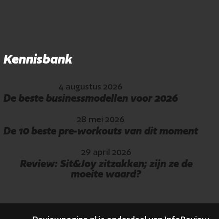
Kennisbank
4 augustus 2026
De beste businessmodellen voor 2026
28 mei 2026
De 10 beste pre-workouts van dit moment
29 april 2026
Review: Sit&Joy zitzakken; zijn ze de
moeite waard?