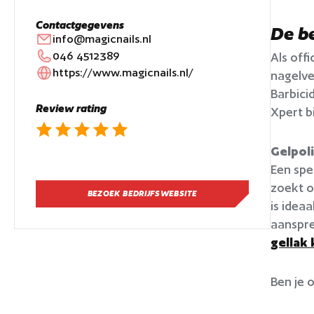
Contactgegevens
De b
info@magicnails.nl
046 4512389
Als off
https://www.magicnails.nl/
nagelve
Barbici
Review rating
Xpert bi
Gelpol
Een spe
zoekt o
BEZOEK BEDRIJFSWEBSITE
is idea
aanspree
gellak
Ben je 