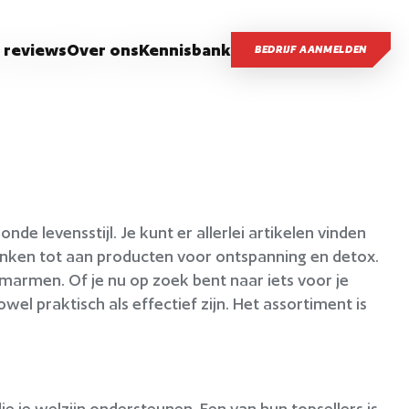
 reviews
Over ons
Kennisbank
BEDRIJF AANMELDEN
de levensstijl. Je kunt er allerlei artikelen vinden
ranken tot aan producten voor ontspanning en detox.
omarmen. Of je nu op zoek bent naar iets voor je
el praktisch als effectief zijn. Het assortiment is
e je welzijn ondersteunen. Een van hun topsellers is