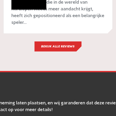
RunX, een naam die in de wereld van
hardlopen steeds meer aandacht krijgt,
heeft zich gepositioneerd als een belangrijke
speler...
BEKIJK ALLE REVIEWS
erneming laten plaatsen, en wij garanderen dat deze r
act op voor meer details!