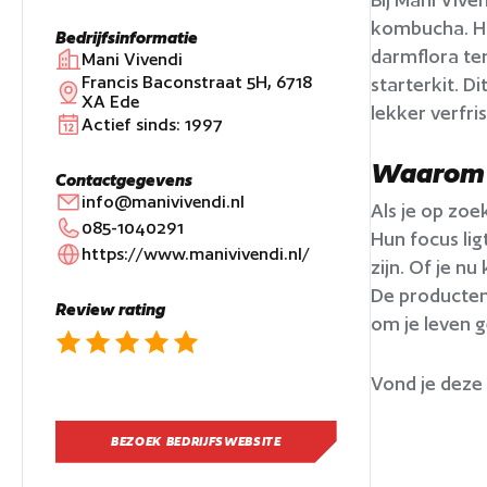
kombucha. Hie
Bedrijfsinformatie
darmflora te
Mani Vivendi
Francis Baconstraat 5H, 6718
starterkit. D
XA Ede
lekker verfri
Actief sinds:
1997
Waarom k
Contactgegevens
info@manivivendi.nl
Als je op zoe
085-1040291
Hun focus lig
https://www.manivivendi.nl/
zijn. Of je n
De producten 
Review rating
om je leven g
Vond je deze
BEZOEK BEDRIJFSWEBSITE