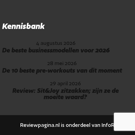
Kennisbank
4 augustus 2026
De beste businessmodellen voor 2026
28 mei 2026
De 10 beste pre-workouts van dit moment
29 april 2026
Review: Sit&Joy zitzakken; zijn ze de
moeite waard?
Reviewpagina.nl is onderdeel van InfoReview