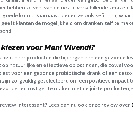
r hebben ze veel van en ook in verschillende smaken. K
n goede komt. Daarnaast bieden ze ook kefir aan, waa
it geeft klanten de mogelijkheid om dranken zelf te mak
ssend.
iezen voor Mani Vivendi?
k bent naar producten die bijdragen aan een gezonde lev
t op natuurlijke en effectieve oplossingen, die zowel vo
u kiest voor een gezonde probiotische drank of een detoxku
zijn zorgvuldig geselecteerd om een positieve impact t
ezonder en rustiger te maken met de juiste producten, 
 review interessant? Lees dan nu ook onze review over