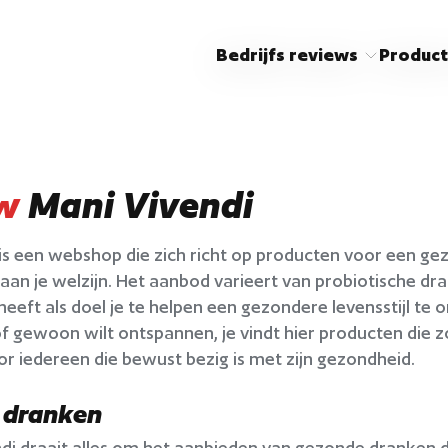
Bedrijfs reviews
Product
w
Mani Vivendi
is een webshop die zich richt op producten voor een gezon
 aan je welzijn. Het aanbod varieert van probiotische d
eft als doel je te helpen een gezondere levensstijl te 
 gewoon wilt ontspannen, je vindt hier producten die zow
or iedereen die bewust bezig is met zijn gezondheid.
 dranken
ndi draait alles om het aanbieden van gezonde dranken di