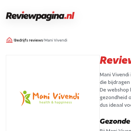
/
Bedrijfs reviews
/
Mani Vivendi
Revie
Mani Vivendi 
die bijdragen
De webshop he
gezondheid of
dus ideaal vo
Gezonde
Bij Mani Vive