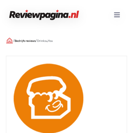
/
/
Bedrijfs reviews
Drinks4You