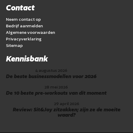
Contact
Neem contact op
Bedrijf aanmelden
Algemene voorwaarden
Privacyverklaring
Sitemap
Kennisbank
4 augustus 2026
De beste businessmodellen voor 2026
28 mei 2026
De 10 beste pre-workouts van dit moment
29 april 2026
Review: Sit&Joy zitzakken; zijn ze de moeite
waard?