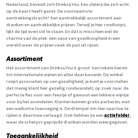
Nederland, bevindt zich Drinks4You. Een slijterij die zich echt
op de kaart heeft gezet. De voornaamste
aantrekkingskracht? Een aantrekkelijk assortiment aan
dranken en aantrekkelijke prijzen. Terwijl je hier rondloopt,
lijkt de tijd even stil te staan. En dat is misschien wel de
charme van de plek: een oase van goedkoopheid in een
wereld waar de prijzen vaak de pan uit rijzen.
Assortiment
Het assortiment van Drinks4You is groot. Van lokale bieren
tot internationale wijnen en alles daartussenin. De winkel
roept associaties op van gezelligheid; je kunt je voorstellen
dat menig klant hier gezellig rondwandelt, op zoek naar de
perfecte fles voor een feestje of gewoon een lekkere wijntje
voor bij het avondeten. Klanten kunnen gratis parkeren, wat
een welkome toevoeging is. De drempel om hier naartoe te
rijden is daarmee verlaagd. Ook hebben ze een
actiefolder
,
waar de scherpst geprijsde dranken worden weergegeven.
Toegankelijkheid