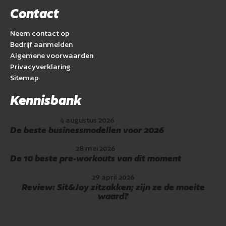
Contact
Neem contact op
Bedrijf aanmelden
Algemene voorwaarden
Privacyverklaring
Sitemap
Kennisbank
4 augustus 2026
De beste businessmodellen voor 2026
28 mei 2026
De 10 beste pre-workouts van dit moment
29 april 2026
Review: Sit&Joy zitzakken; zijn ze de moeite
waard?