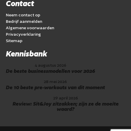
Contact
Neem contact op
Bedrijf aanmelden
Algemene voorwaarden
Privacyverklaring
Sitemap
Kennisbank
4 augustus 2026
De beste businessmodellen voor 2026
28 mei 2026
De 10 beste pre-workouts van dit moment
29 april 2026
Review: Sit&Joy zitzakken; zijn ze de moeite
waard?