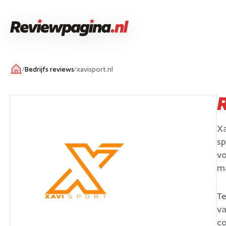
/
Bedrijfs reviews
/
xavisport.nl
Xa
sp
vo
m
Te
va
co