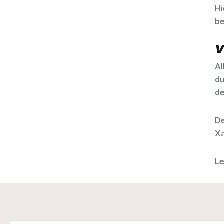
Hi
be
V
Al
du
de
De
Xa
L