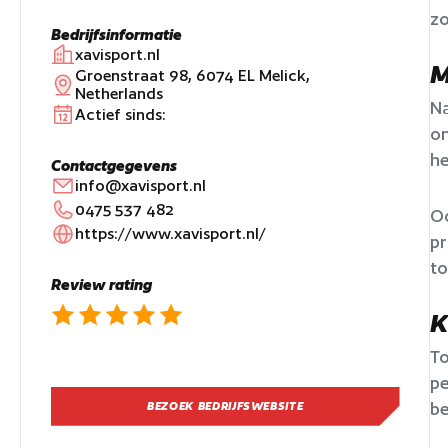
zo
Bedrijfsinformatie
xavisport.nl
M
Groenstraat 98, 6074 EL Melick,
Netherlands
Na
Actief sinds:
on
he
Contactgegevens
info@xavisport.nl
0475 537 482
Oo
https://www.xavisport.nl/
pr
t
Review rating
K
To
pe
be
BEZOEK BEDRIJFSWEBSITE