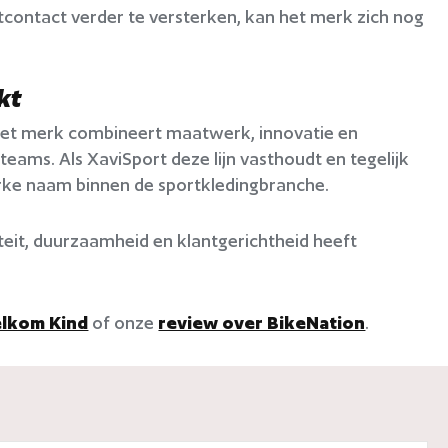
ntcontact verder te versterken, kan het merk zich nog
kt
t. Het merk combineert maatwerk, innovatie en
ams. Als XaviSport deze lijn vasthoudt en tegelijk
terke naam binnen de sportkledingbranche.
iteit, duurzaamheid en klantgerichtheid heeft
elkom Kind
of onze
review over BikeNation
.