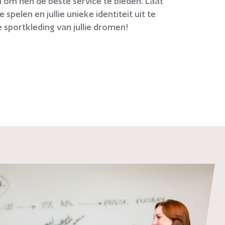
n om hen de beste service te bieden. Laat
e spelen en jullie unieke identiteit uit te
sportkleding van jullie dromen!