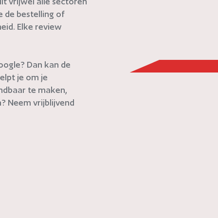
t vrijwel alle sectoren
de bestelling of
eid. Elke review
 Google? Dan kan de
elpt je om je
indbaar te maken,
? Neem vrijblijvend