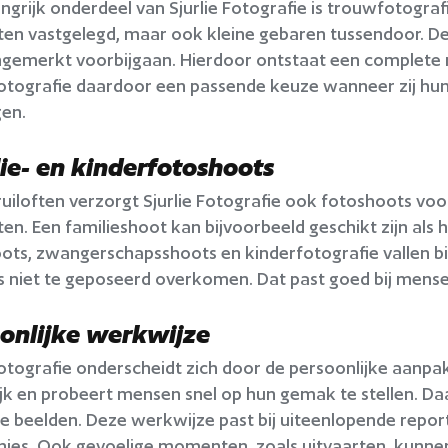
ngrijk onderdeel van Sjurlie Fotografie is trouwfotografi
n vastgelegd, maar ook kleine gebaren tussendoor. Den
gemerkt voorbijgaan. Hierdoor ontstaat een complete re
Fotografie daardoor een passende keuze wanneer zij hun 
gen.
ie- en kinderfotoshoots
uiloften verzorgt Sjurlie Fotografie ook fotoshoots voo
. Een familieshoot kan bijvoorbeeld geschikt zijn als he
ts, zwangerschapsshoots en kinderfotografie vallen binn
’s niet te geposeerd overkomen. Dat past goed bij mens
onlijke werkwijze
Fotografie onderscheidt zich door de persoonlijke aanpak
jk en probeert mensen snel op hun gemak te stellen. D
 beelden. Deze werkwijze past bij uiteenlopende report
ies. Ook gevoelige momenten, zoals uitvaarten, kunnen