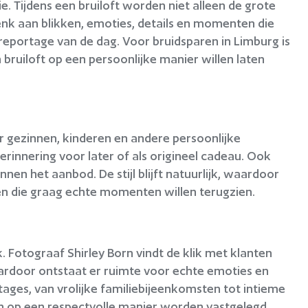
e. Tijdens een bruiloft worden niet alleen de grote
k aan blikken, emoties, details en momenten die
portage van de dag. Voor bruidsparen in Limburg is
bruiloft op een persoonlijke manier willen laten
r gezinnen, kinderen en andere persoonlijke
rinnering voor later of als origineel cadeau. Ook
en het aanbod. De stijl blijft natuurlijk, waardoor
en die graag echte momenten willen terugzien.
. Fotograaf Shirley Born vindt de klik met klanten
aardoor ontstaat er ruimte voor echte emoties en
ages, van vrolijke familiebijeenkomsten tot intieme
 op een respectvolle manier worden vastgelegd.