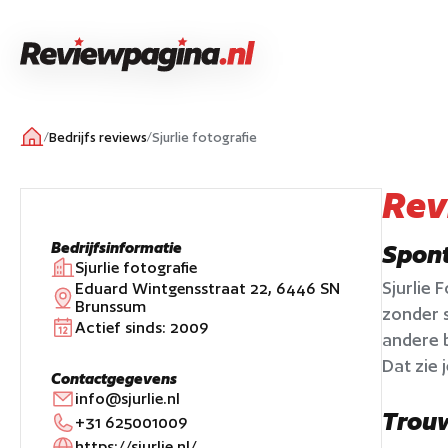
/
Bedrijfs reviews
/
Sjurlie fotografie
Rev
Spont
Bedrijfsinformatie
Sjurlie fotografie
Sjurlie 
Eduard Wintgensstraat 22, 6446 SN
Brunssum
zonder 
Actief sinds:
2009
andere 
Dat zie 
Contactgegevens
info@sjurlie.nl
Trouw
+31 625001009
https://sjurlie.nl/