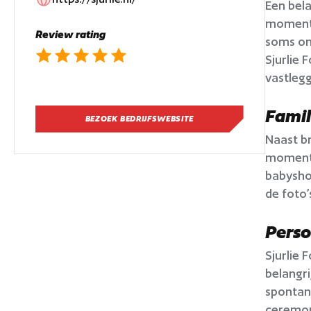
Een bela
momente
Review rating
soms on
Sjurlie 
vastleg
Famil
BEZOEK BEDRIJFSWEBSITE
Naast br
momenten
babyshoo
de foto
Perso
Sjurlie 
belangri
spontane
ceremon