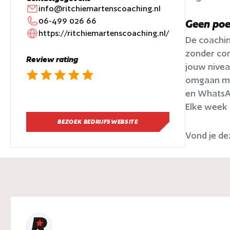
info@ritchiemartenscoaching.nl
06-499 026 66
Geen poe
https://ritchiemartenscoaching.nl/
De coaching
zonder con
Review rating
jouw nivea
omgaan met
en WhatsAp
Elke week 
BEZOEK BEDRIJFSWEBSITE
Vond je de