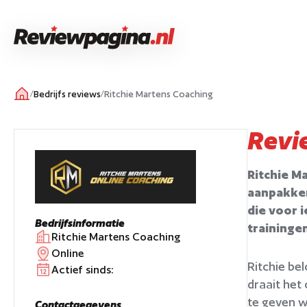
/
Bedrijfs reviews
/
Ritchie Martens Coaching
Revi
Ritchie Ma
aanpakken
die voor i
Bedrijfsinformatie
traininge
Ritchie Martens Coaching
Online
Ritchie be
Actief sinds:
draait het
te geven wa
Contactgegevens