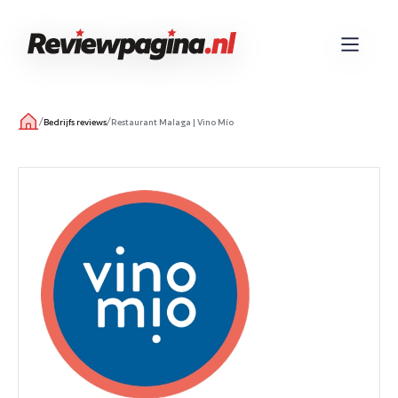
/
/
Bedrijfs reviews
Restaurant Malaga | Vino Mío