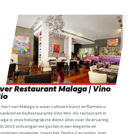
ver Restaurant Malaga | Vino
ío
 hart van Málaga is waar culinaire kunst en flamenco
enkomen bij Restaurante Vino Mío. Als restaurant in
aga is onze belangrijkste dienst alles over de ervaring.
ds 2003 ontvangen we gasten in een elegante en
spannen omgeving, naast het Teatro Cervantes, met