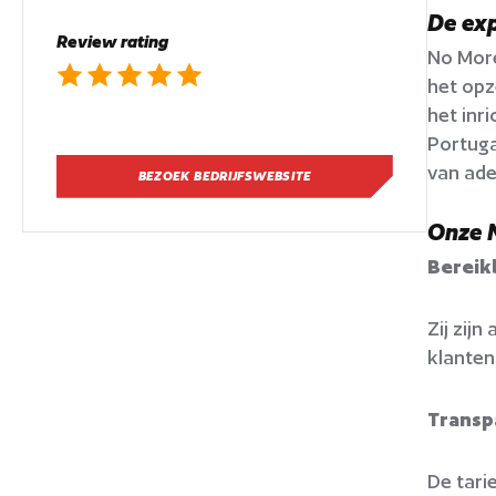
De exp
Review rating
No More
het opz
het inr
Portuga
van ade
BEZOEK BEDRIJFSWEBSITE
Onze 
Bereik
Zij zij
klanten
Transp
De tari