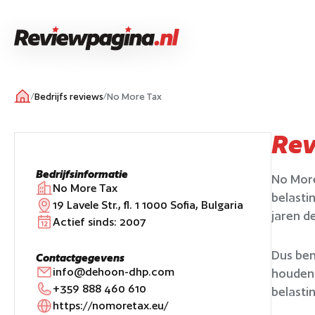
/
Bedrijfs reviews
/
No More Tax
Re
Bedrijfsinformatie
No More
No More Tax
belasti
19 Lavele Str., fl. 1 1000 Sofia, Bulgaria
jaren d
Actief sinds:
2007
Dus ben
Contactgegevens
info@dehoon-dhp.com
houden?
+359 888 460 610
belasti
https://nomoretax.eu/