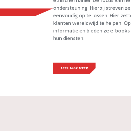
ethische manier. De focus van het
ondersteuning. Hierbij streven z
eenvoudig op te lossen. Hier zet
klanten wereldwijd te helpen. Op
informatie en bieden ze e-books
hun diensten.
LEES HIER MEER