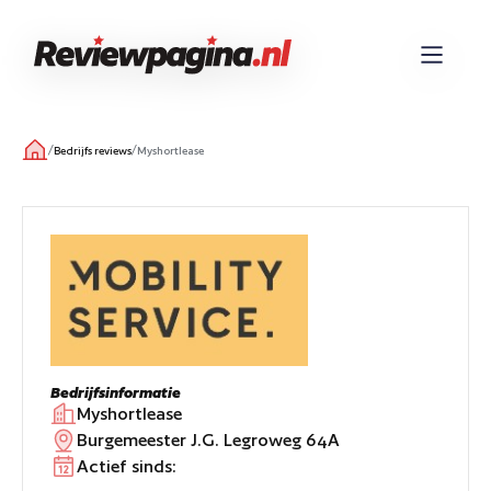
/
/
Bedrijfs reviews
Myshortlease
Bedrijfsinformatie
Myshortlease
Burgemeester J.G. Legroweg 64A
Actief sinds: