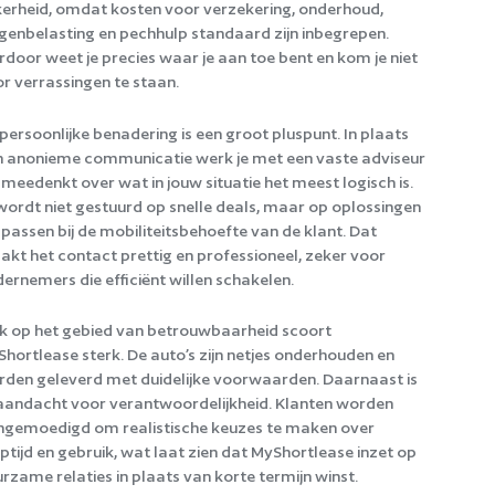
erheid, omdat kosten voor verzekering, onderhoud,
enbelasting en pechhulp standaard zijn inbegrepen.
rdoor weet je precies waar je aan toe bent en kom je niet
r verrassingen te staan.
persoonlijke benadering is een groot pluspunt. In plaats
 anonieme communicatie werk je met een vaste adviseur
 meedenkt over wat in jouw situatie het meest logisch is.
wordt niet gestuurd op snelle deals, maar op oplossingen
 passen bij de mobiliteitsbehoefte van de klant. Dat
kt het contact prettig en professioneel, zeker voor
ernemers die efficiënt willen schakelen.
 op het gebied van betrouwbaarheid scoort
hortlease sterk. De auto’s zijn netjes onderhouden en
den geleverd met duidelijke voorwaarden. Daarnaast is
aandacht voor verantwoordelijkheid. Klanten worden
gemoedigd om realistische keuzes te maken over
ptijd en gebruik, wat laat zien dat MyShortlease inzet op
rzame relaties in plaats van korte termijn winst.