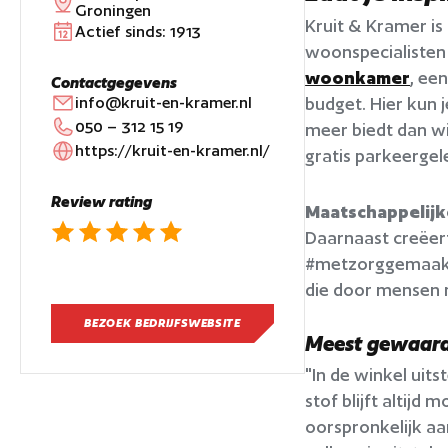
Groningen
Kruit & Kramer is
Actief sinds:
1913
woonspecialisten 
woonkamer
, ee
Contactgegevens
info@kruit-en-kramer.nl
budget. Hier kun 
050 – 312 15 19
meer biedt dan wi
https://kruit-en-kramer.nl/
gratis parkeergel
Review rating
Maatschappelij
Daarnaast creëert
#metzorggemaakt,
die door mensen m
BEZOEK BEDRIJFSWEBSITE
Meest gewaard
"In de winkel uit
stof blijft altijd
oorspronkelijk aa