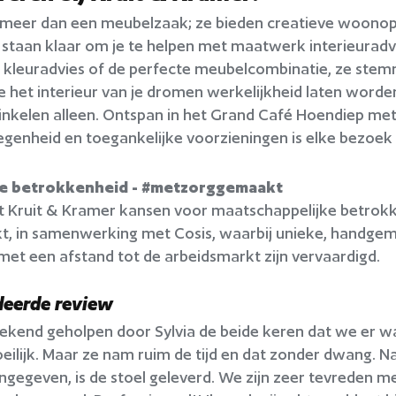
 meer dan een meubelzaak; ze bieden creatieve woonopl
staan klaar om je te helpen met maatwerk interieuradvi
n kleuradvies of de perfecte meubelcombinatie, ze stem
je het interieur van je dromen werkelijkheid laten worden
nkelen alleen. Ontspan in het Grand Café Hoendiep met 
egenheid en toegankelijke voorzieningen is elke bezoek 
ke betrokkenheid
-
#metzorggemaakt
 Kruit & Kramer kansen voor maatschappelijke betrokke
 in samenwerking met Cosis, waarbij unieke, handge
et een afstand tot de arbeidsmarkt zijn vervaardigd.
eerde review
stekend geholpen door Sylvia de beide keren dat we er
 moeilijk. Maar ze nam ruim de tijd en dat zonder dwang.
ngegeven, is de stoel geleverd. We zijn zeer tevreden me