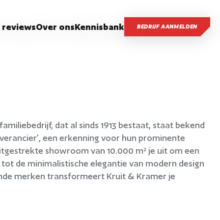
 reviews
Over ons
Kennisbank
BEDRIJF AANMELDEN
miliebedrijf, dat al sinds 1913 bestaat, staat bekend
fleverancier’, een erkenning voor hun prominente
n uitgestrekte showroom van 10.000 m² je uit om een
k tot de minimalistische elegantie van modern design
ande merken transformeert Kruit & Kramer je