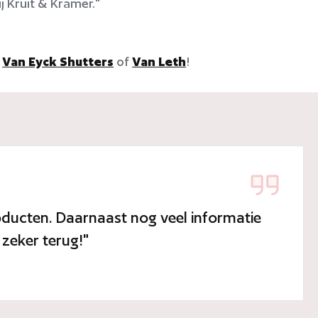
ij Kruit & Kramer."
r
Van Eyck Shutters
of
Van Leth
!
oducten. Daarnaast nog veel informatie
zeker terug!"