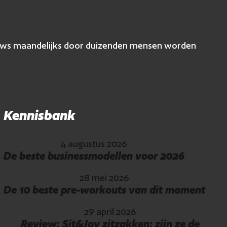
eviews maandelijks door duizenden mensen worden
Kennisbank
4 augustus 2026
De beste businessmodellen voor 2026
28 mei 2026
De 10 beste pre-workouts van dit moment
29 april 2026
Review: Sit&Joy zitzakken; zijn ze de