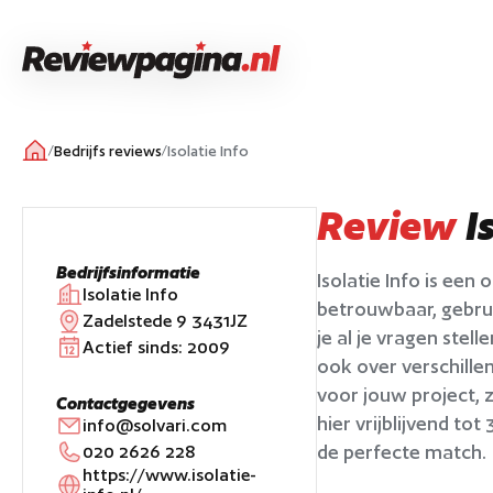
/
Bedrijfs reviews
/
Isolatie Info
Review
I
Bedrijfsinformatie
Isolatie Info is een
Isolatie Info
betrouwbaar, gebrui
Zadelstede 9 3431JZ
je al je vragen stel
Actief sinds:
2009
ook over verschillen
voor jouw project,
Contactgegevens
hier vrijblijvend to
info@solvari.com
de perfecte match.
020 2626 228
https://www.isolatie-