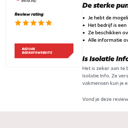
info.nl/
De sterke pu
Review rating
Je hebt de mogeli
Het bedrijf is ee
Ze beschikken ov
Alle informatie o
BEZOEK
BEDRIJFSWEBSITE
Is Isolatie In
Het is zeker aan te
Isolatie Info. Ze v
vakmensen kun je er
Vond je deze revie