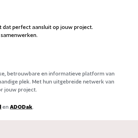
t dat perfect aansluit op jouw project.
ze samenwerken.
jke, betrouwbare en informatieve platform van
n handige plek. Met hun uitgebreide netwerk van
or jouw project.
l
en
ADODak
.