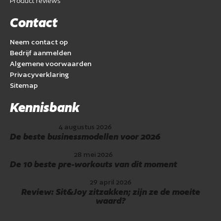
Product reviews
Contact
Neem contact op
Bedrijf aanmelden
Algemene voorwaarden
Privacyverklaring
Sitemap
Kennisbank
4 augustus 2026
De beste businessmodellen voor 2026
28 mei 2026
De 10 beste pre-workouts van dit moment
29 april 2026
Review: Sit&Joy zitzakken; zijn ze de moeite
waard?