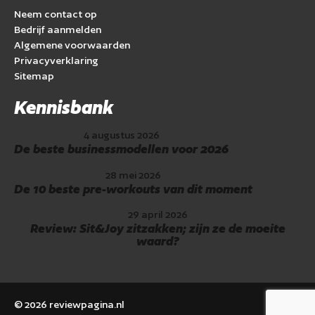
Neem contact op
Bedrijf aanmelden
Algemene voorwaarden
Privacyverklaring
Sitemap
Kennisbank
4 augustus 2026
De beste businessmodellen voor 2026
28 mei 2026
De 10 beste pre-workouts van dit moment
29 april 2026
Review: Sit&Joy zitzakken; zijn ze de moeite
waard?
©
2026
reviewpagina.nl