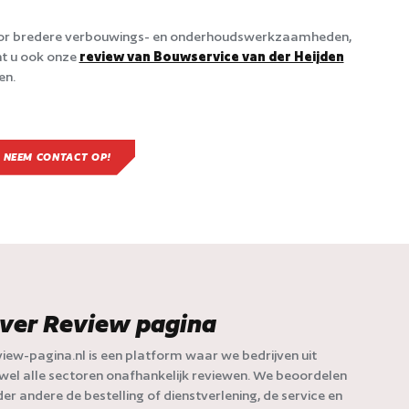
or bredere verbouwings- en onderhoudswerkzaamheden,
t u ook onze
review van Bouwservice van der Heijden
en.
NEEM CONTACT OP!
ver Review pagina
iew-pagina.nl is een platform waar we bedrijven uit
jwel alle sectoren onafhankelijk reviewen. We beoordelen
er andere de bestelling of dienstverlening, de service en