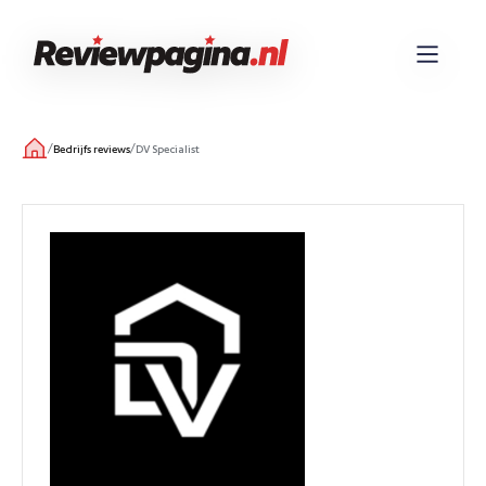
/
/
Bedrijfs reviews
DV Specialist