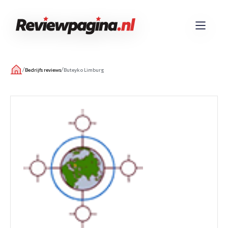
/
/
Bedrijfs reviews
Buteyko Limburg