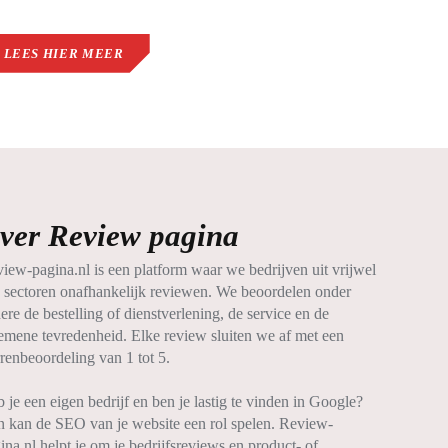
LEES HIER MEER
ver Review pagina
iew-pagina.nl is een platform waar we bedrijven uit vrijwel
e sectoren onafhankelijk reviewen. We beoordelen onder
ere de bestelling of dienstverlening, de service en de
emene tevredenheid. Elke review sluiten we af met een
rrenbeoordeling van 1 tot 5.
 je een eigen bedrijf en ben je lastig te vinden in Google?
 kan de SEO van je website een rol spelen. Review-
ina.nl helpt je om je bedrijfsreviews en product- of