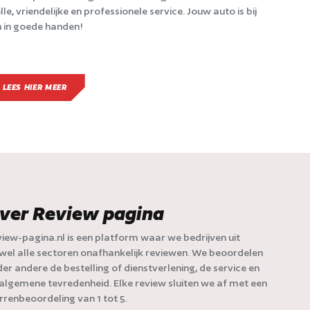
lle, vriendelijke en professionele service. Jouw auto is bij
 in goede handen!
LEES HIER MEER
ver Review pagina
iew-pagina.nl is een platform waar we bedrijven uit
jwel alle sectoren onafhankelijk reviewen. We beoordelen
er andere de bestelling of dienstverlening, de service en
algemene tevredenheid. Elke review sluiten we af met een
rrenbeoordeling van 1 tot 5.